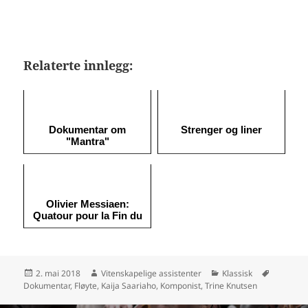
Relaterte innlegg:
Dokumentar om
Strenger og liner
"Mantra"
Olivier Messiaen:
Quatour pour la Fin du
Temps
Publisert
Forfatter
Kategorier
Stikkord
2. mai 2018
Vitenskapelige assistenter
Klassisk
Dokumentar
,
Fløyte
,
Kaija Saariaho
,
Komponist
,
Trine Knutsen