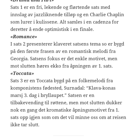
Sats 1 er en fri, lekende og flørtende sats med
innslag av jazzliknende tilløp og en Charlie Chaplin
som lurer i kulissene. Alt samles i en cadenza for
deretter å ende optimistisk i en finale.
«Romance»
I sats 2 presenterer klaveret satsens tema so er bygd
på den første frasen av en romantisk melodi fra
Georgia. Satsens fokus er det enkle motivet, men
mot slutten høres ekko fra åpningen av 1. sats.
«Toccata»
Sats 3 er en Toccata bygd på en folkemelodi fra
komponistens fødested, Surnadal: “Klava-konas
marsj 3. dag i bryllaupet.” Satsen er en
tilbakevending til røttene, men mot slutten dukker
nok en gang det kromatiske åpningsmotivet fra 1.
sats opp igjen som om det vil minne oss om at reisen
ikke tar slutt.