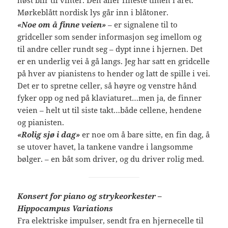
høst blir til vinter. Den aller fineste timen i året.
Mørkeblått nordisk lys går inn i blåtoner.
«Noe om å finne veien»
– er signalene til to
gridceller som sender informasjon seg imellom og
til andre celler rundt seg – dypt inne i hjernen. Det
er en underlig vei å gå langs. Jeg har satt en gridcelle
på hver av pianistens to hender og latt de spille i vei.
Det er to spretne celler, så høyre og venstre hånd
fyker opp og ned på klaviaturet…men ja, de finner
veien – helt ut til siste takt…både cellene, hendene
og pianisten.
«Rolig sjø i dag»
er noe om å bare sitte, en fin dag, å
se utover havet, la tankene vandre i langsomme
bølger. – en båt som driver, og du driver rolig med.
Konsert for piano og strykeorkester –
Hippocampus Variations
Fra elektriske impulser, sendt fra en hjernecelle til