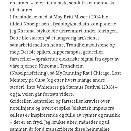
en annen – over til musikk, sendt fra et menneske
til et annet.
I forbindelse med at May-Britt Moser i 2014 ble
tildelt Nobelprisen i fysiologi/medisin komponerte
jeg Khroma, stykke ble urfremført under feiringen.
Dette ble starten på et langvarig art/science
samarbeid mellom henne, Trondheimsolistene og
meg. Det ble spikes, hippocampus, gridceller,
fartsceller – sprakende elektriske signal fra dypet av
våre hjerner. Khroma i Trondheim
(Nobelprisfeiring), så My Running Rat i Chicago, Lost
Memory på Cuba (og etter hvert mange andre
steder), Into Whiteness på Starmus Festival (2018) –
og ja, veien går fortsatt videre.
Gridceller, kantceller og fartsceller kravlet over
notelinjene og hvert et spike (elektrisk impuls fra
cellen) er inspirerende og fulle av rytmer og musikk
– det er en fryd. Jeg brukte uker, måneder og til
sammen år for å transkriberte disse hemmelige