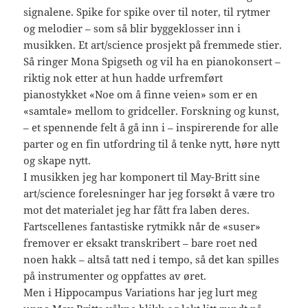
signalene. Spike for spike over til noter, til rytmer
og melodier – som så blir byggeklosser inn i
musikken. Et art/science prosjekt på fremmede stier.
Så ringer Mona Spigseth og vil ha en pianokonsert –
riktig nok etter at hun hadde urfremført
pianostykket «Noe om å finne veien» som er en
«samtale» mellom to gridceller. Forskning og kunst,
– et spennende felt å gå inn i – inspirerende for alle
parter og en fin utfordring til å tenke nytt, høre nytt
og skape nytt.
I musikken jeg har komponert til May-Britt sine
art/science forelesninger har jeg forsøkt å være tro
mot det materialet jeg har fått fra laben deres.
Fartscellenes fantastiske rytmikk når de «suser»
fremover er eksakt transkribert – bare roet ned
noen hakk – altså tatt ned i tempo, så det kan spilles
på instrumenter og oppfattes av øret.
Men i Hippocampus Variations har jeg lurt meg