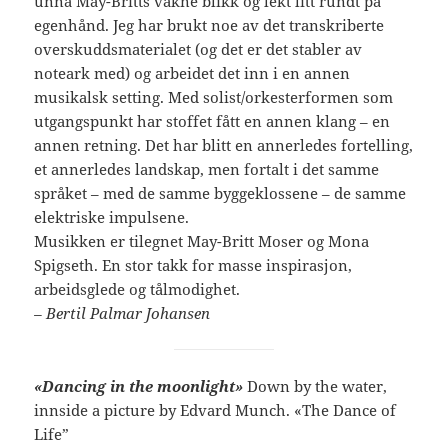
unna May-Britts våkne blikk og lekt litt rundt på
egenhånd. Jeg har brukt noe av det transkriberte
overskuddsmaterialet (og det er det stabler av
noteark med) og arbeidet det inn i en annen
musikalsk setting. Med solist/orkesterformen som
utgangspunkt har stoffet fått en annen klang – en
annen retning. Det har blitt en annerledes fortelling,
et annerledes landskap, men fortalt i det samme
språket – med de samme byggeklossene – de samme
elektriske impulsene.
Musikken er tilegnet May-Britt Moser og Mona
Spigseth. En stor takk for masse inspirasjon,
arbeidsglede og tålmodighet.
– Bertil Palmar Johansen
«Dancing in the moonlight»
Down by the water,
innside a picture by Edvard Munch. «The Dance of
Life”