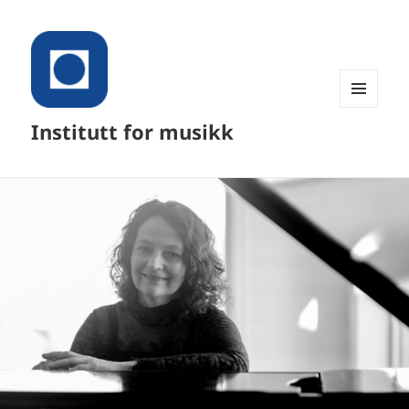
MENY
Institutt for musikk
OG
WIDGETER