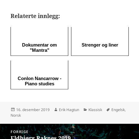
Relaterte innlegg:
Dokumentar om
Strenger og liner
"Mantra"
Conlon Nancarrow -
Piano studies
Publisert
Forfatter
Kategorier
Stikkord
16. desember 2019
Erik Hagtun
Klassisk
Engelsk
,
Norsk
Innleggsnavigasjon
FORRIGE
Eldbjørg Raknes 2019
Forrige