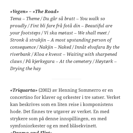
«Vegen» – «The Road»
Tema – Theme / Du går så bratt – You walk so
proudly / Fint bli fare frå fotå din – Beautiful are
your footsteps / Vi ska møtast – We shall meet /
Stronk å strakjin – A most upstanding person of
consequence / Nakjin – Naked / Innåt elvafara By the
riverbank / Kloa e kvesst – Waiting with sharpened
claws / På kjerkegara – At the cemetery / Høytørk –
Drying the hay
«Triquarta»
(2002) av Henning Sommerro er en
concertino for klaver og orkester i tre satser. Verket
kan beskrives som en liten reise i komponistens
hode. Det finnes tre utgaver av verket. En med
strykere som på denne innspillingen, en med
symfoniorkester og en med blåsekvinett.
«Drama and Flirt»