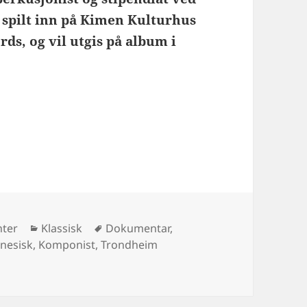
 spilt inn på Kimen Kulturhus
rds, og vil utgis på album i
Kategorier
Stikkord
nter
Klassisk
Dokumentar
,
nesisk
,
Komponist
,
Trondheim