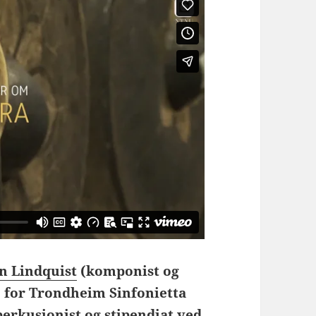
en Lindquist
(komponist og
 for Trondheim Sinfonietta
erkusjonist og stipendiat ved