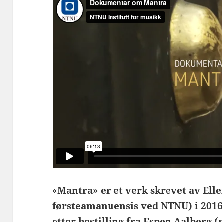
«Mantra» er et verk skrevet av
Ell
førsteamanuensis ved NTNU) i 2016
etter bestilling fra
Espen Aalberg
(p