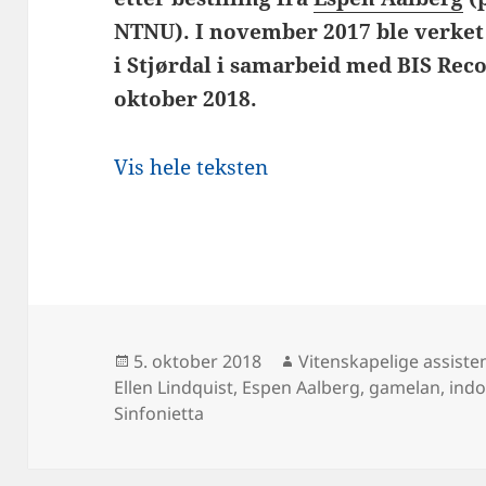
NTNU). I november 2017 ble verket
i Stjørdal i samarbeid med BIS Reco
oktober 2018.
Vis hele teksten
Publisert
Forfatter
5. oktober 2018
Vitenskapelige assiste
Ellen Lindquist
,
Espen Aalberg
,
gamelan
,
indo
Sinfonietta