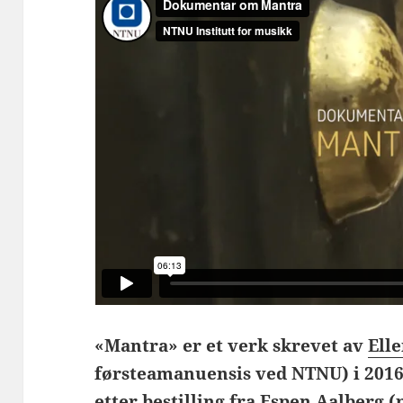
«Mantra» er et verk skrevet av
Ell
førsteamanuensis ved NTNU) i 2016
etter bestilling fra
Espen Aalberg
(p