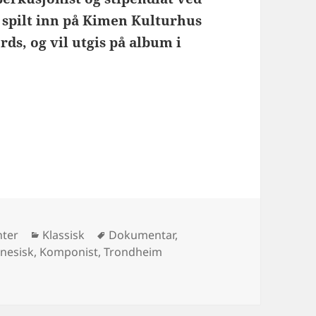
 spilt inn på Kimen Kulturhus
rds, og vil utgis på album i
Kategorier
Stikkord
nter
Klassisk
Dokumentar
,
nesisk
,
Komponist
,
Trondheim