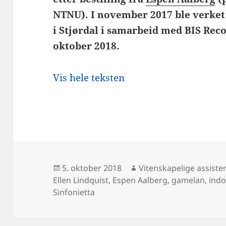
NTNU). I november 2017 ble verket
i Stjørdal i samarbeid med BIS Reco
oktober 2018.
Vis hele teksten
Publisert
Forfatter
5. oktober 2018
Vitenskapelige assiste
Ellen Lindquist
,
Espen Aalberg
,
gamelan
,
indo
Sinfonietta