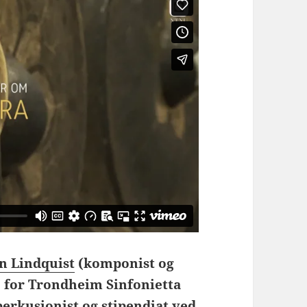
en Lindquist
(komponist og
 for Trondheim Sinfonietta
erkusjonist og stipendiat ved