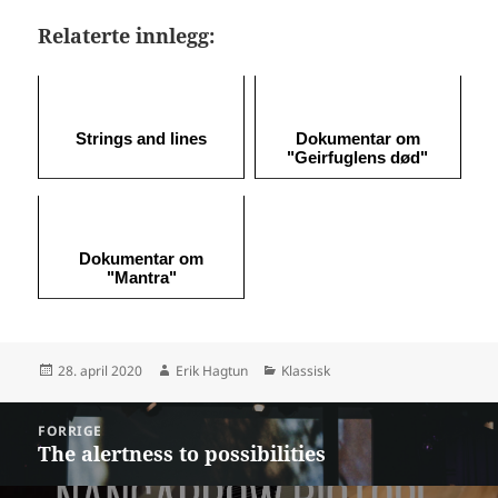
Relaterte innlegg:
Strings and lines
Dokumentar om
"Geirfuglens død"
Dokumentar om
"Mantra"
Publisert
Forfatter
Kategorier
28. april 2020
Erik Hagtun
Klassisk
Innleggsnavigasjon
FORRIGE
The alertness to possibilities
Forrige
innlegg: