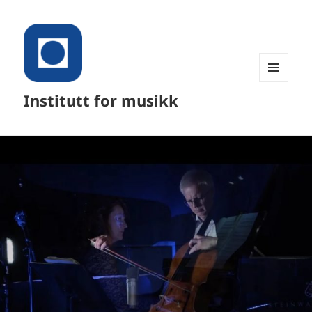
MENY
Institutt for musikk
OG
WIDGETER