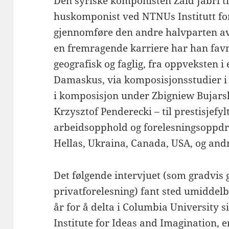
Den syriske komponisten Zaid Jabri t
huskomponist ved NTNUs Institutt for
gjennomføre den andre halvparten av
en fremragende karriere har han fav
geografisk og faglig, fra oppveksten i
Damaskus, via komposisjonsstudier i
i komposisjon under Zbigniew Bujars
Krzysztof Penderecki – til prestisjefyl
arbeidsopphold og forelesningsoppdra
Hellas, Ukraina, Canada, USA, og and
Det følgende intervjuet (som gradvis g
privatforelesning) fant sted umiddelbar
år for å delta i Columbia University 
Institute for Ideas and Imagination, en