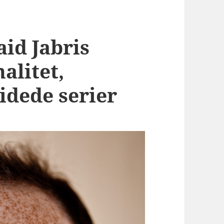
aid Jabris
alitet,
idede serier