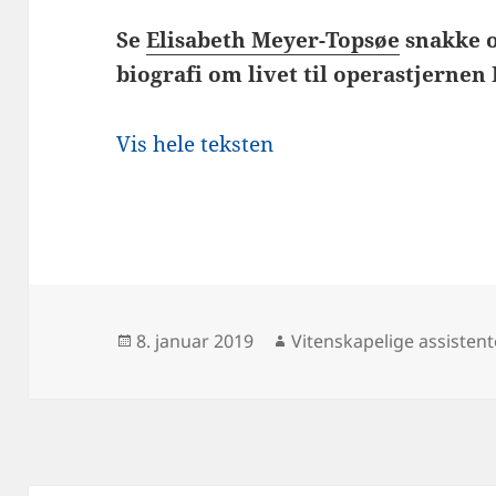
Se
Elisabeth Meyer-Topsøe
snakke o
biografi om livet til operastjernen 
Vis hele teksten
Publisert
Forfatter
8. januar 2019
Vitenskapelige assistent