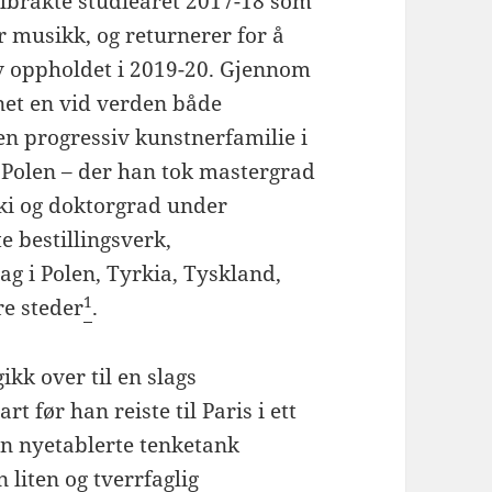
ilbrakte studieåret 2017-18 som
 musikk, og returnerer for å
 oppholdet i 2019-20. Gjennom
net en vid verden både
 en progressiv kunstnerfamilie i
 Polen – der han tok mastergrad
ki og doktorgrad under
te bestillingsverk,
g i Polen, Tyrkia, Tyskland,
1
re steder
.
ikk over til en slags
t før han reiste til Paris i ett
sin nyetablerte tenketank
 liten og tverrfaglig