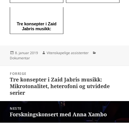
Microtones,
Heterophony and
Expanded Series
Tre konsepter i Zaid
Jabris musikk:
Mikrotonalitet,
heterofoni og utvidede
serier
Publisert
Forfatter
Kategorier
8. januar 2019
Vitenskapelige assistenter
Dokumentar
Innleggsnavigasjon
FORRIGE
Tre konsepter i Zaid Jabris musikk:
Forrige
Mikrotonalitet, heterofoni og utvidede
innlegg:
serier
NESTE
Forskningskonsert med Anna Xambo
Neste
innlegg: