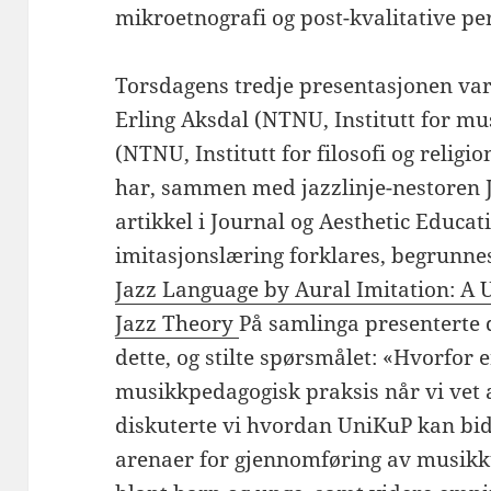
mikroetnografi og post-kvalitative pe
Torsdagens tredje presentasjonen var d
Erling Aksdal (NTNU, Institutt for mus
(NTNU, Institutt for filosofi og religi
har, sammen med jazzlinje-nestoren J
artikkel i Journal og Aesthetic Educat
imitasjonslæring forklares, begrunne
Jazz Language by Aural Imitation: A
Jazz Theory
På samlinga presenterte
dette, og stilte spørsmålet: «Hvorfor e
musikkpedagogisk praksis når vi vet a
diskuterte vi hvordan UniKuP kan bid
arenaer for gjennomføring av musikku