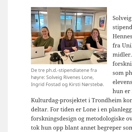
Solveig
stipend
Hennes 
fra Un
midler
forskni
De tre ph.d.-stipendiatene fra
som ph.
høyre: Solveig Rivenes Lone,
elevens
Ingrid Fostad og Kirsti Nørstebø.
hun er 
Kulturdag-prosjektet i Trondheim k
deltar. For tiden er Lone i en planle
forskningsdesign og metodologiske ove
tok hun opp blant annet begreper som