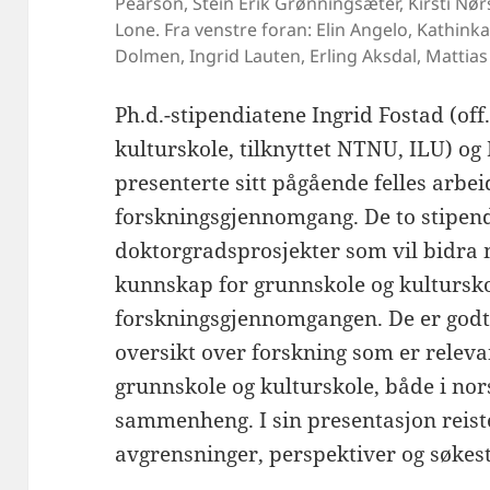
Pearson, Stein Erik Grønningsæter, Kirsti Nør
Lone. Fra venstre foran: Elin Angelo, Kathin
Dolmen, Ingrid Lauten, Erling Aksdal, Mattias 
Ph.d.-stipendiatene Ingrid Fostad (of
kulturskole, tilknyttet NTNU, ILU) og
presenterte sitt pågående felles arbe
forskningsgjennomgang. De to stipend
doktorgradsprosjekter som vil bidr
kunnskap for grunnskole og kultursk
forskningsgjennomgangen. De er godt 
oversikt over forskning som er relev
grunnskole og kulturskole, både i nor
sammenheng. I sin presentasjon reis
avgrensninger, perspektiver og søkest