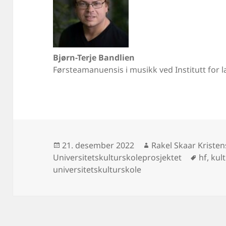
Bjørn-Terje Bandlien
Førsteamanuensis i musikk ved Institutt for
Publisert
Forfatter
21. desember 2022
Rakel Skaar Kriste
Stikko
Universitetskulturskoleprosjektet
hf
,
kul
universitetskulturskole