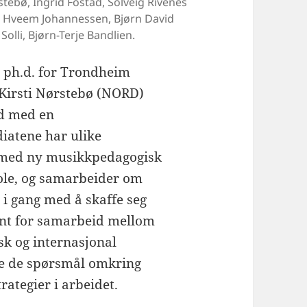
stebø, Ingrid Fostad, Solveig Rivenes
ka Hveem Johannessen, Bjørn David
Solli, Bjørn-Terje Bandlien.
f. ph.d. for Trondheim
 Kirsti Nørstebø (NORD)
id med en
iatene har ulike
a med ny musikkpedagogisk
ole, og samarbeider om
i gang med å skaffe seg
ant for samarbeid mellom
sk og internasjonal
te de spørsmål omkring
rategier i arbeidet.