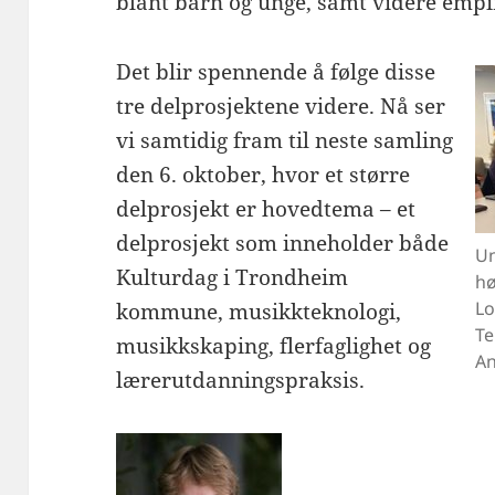
blant barn og unge, samt videre empir
Det blir spennende å følge disse
tre delprosjektene videre. Nå ser
vi samtidig fram til neste samling
den 6. oktober, hvor et større
delprosjekt er hovedtema – et
delprosjekt som inneholder både
Un
Kulturdag i Trondheim
hø
Lo
kommune, musikkteknologi,
Te
musikkskaping, flerfaglighet og
An
lærerutdanningspraksis.