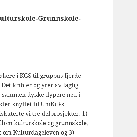
Kulturskole-Grunnskole-
kere i KGS til gruppas fjerde
Det kribler og yrer av faglig
 vi sammen dykke dypere ned i
ter knyttet til UniKuPs
skuterte vi tre delprosjekter: 1)
llom kulturskole og grunnskole,
t om Kulturdageleven og 3)