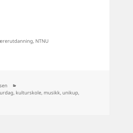
 lærerutdanning, NTNU
Kategorier
nsen
rd
turdag
,
kulturskole
,
musikk
,
unikup
,