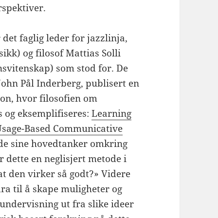
rspektiver.
et faglig leder for jazzlinja,
ikk) og filosof Mattias Solli
onsvitenskap) som stod for. De
ohn Pål Inderberg, publisert en
ion, hvor filosofien om
s og eksemplifiseres:
Learning
 Usage-Based Communicative
 de sine hovedtanker omkring
r dette en neglisjert metode i
t den virker så godt?» Videre
ra til å skape muligheter og
ndervisning ut fra slike ideer