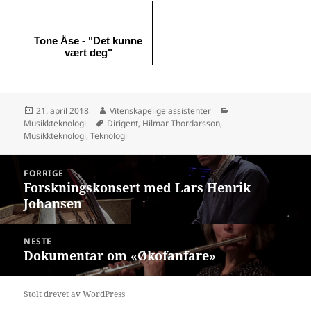
Tone Åse - "Det kunne
vært deg"
Publisert
Forfatter
Kategorier
21. april 2018
Vitenskapelige assistenter
Stikkord
Musikkteknologi
Dirigent
,
Hilmar Thordarsson
,
Musikkteknologi
,
Teknologi
Innleggsnavigasjon
FORRIGE
Forskningskonsert med Lars Henrik
Forrige
Johansen
innlegg:
NESTE
Dokumentar om «Økofanfare»
Neste
innlegg:
Stolt drevet av WordPress