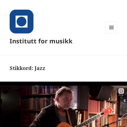
MENY
Institutt for musikk
OG
WIDGETER
Stikkord:
Jazz